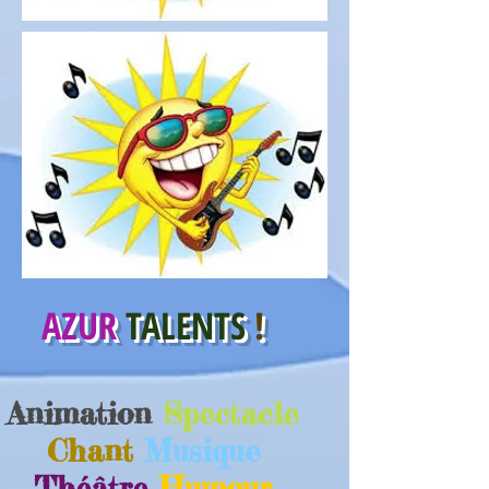
AZUR
TALENTS
!
Animation
Spectacle
Chant
Musique
Théâtre
Humour