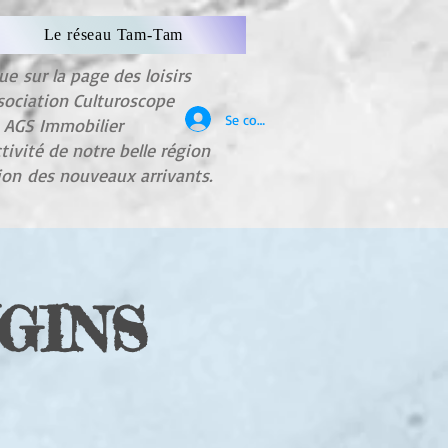
Le réseau Tam-Tam
nue
sur la page des loisirs
sociation Culturoscope
Se connecter
e AGS Immobilier
ctivité de notre belle région
tion
des nouveaux arrivants.
UGINS