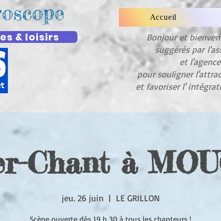
roscope
Accueil
es & loisirs
Bonjour et bienve
suggérés par
l'as
et l'agenc
pour souligner l'attra
et favoriser l' intégra
ier-Chant à MO
jeu. 26 juin
  |  
LE GRILLON
Scène ouverte dès 19 h 30 à tous les chanteurs !