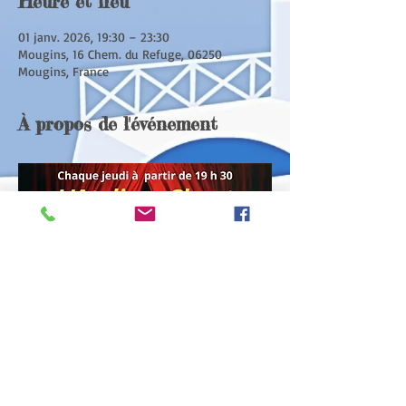
Heure et lieu
01 janv. 2026, 19:30 – 23:30
Mougins, 16 Chem. du Refuge, 06250
Mougins, France
À propos de l'événement