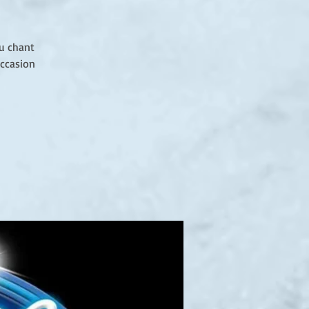
du chant
occasion