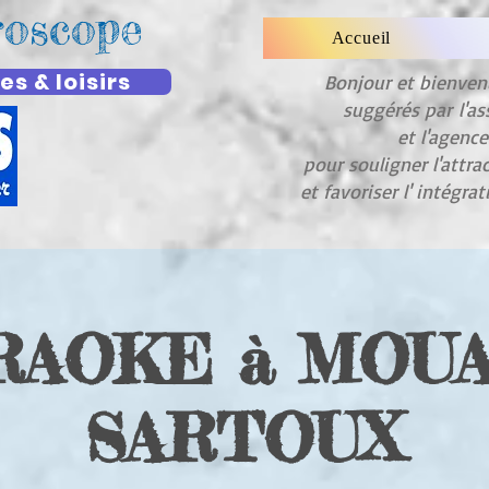
roscope
Accueil
es & loisirs
Bonjour et bienve
suggérés par
l'as
et l'agenc
pour souligner l'attra
et favoriser l' intégra
RAOKE à MOUA
SARTOUX