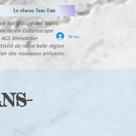
Le réseau Tam-Tam
nue
sur la page des loisirs
sociation Culturoscope
Se connecter
e AGS Immobilier
ctivité de notre belle région
tion
des nouveaux arrivants.
NS-