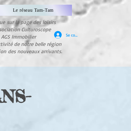
Le réseau Tam-Tam
nue
sur la page des loisirs
sociation Culturoscope
Se connecter
e AGS Immobilier
ctivité de notre belle région
tion
des nouveaux arrivants.
NS-