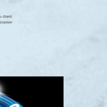
du chant
occasion