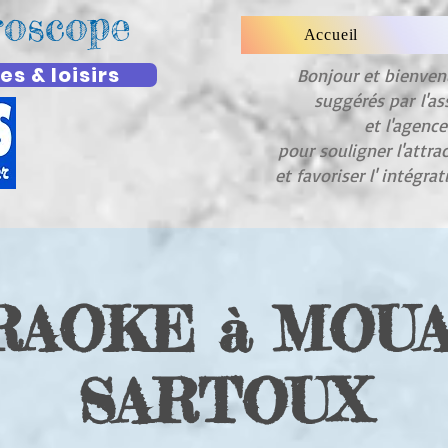
roscope
Accueil
es & loisirs
Bonjour et bienve
suggérés par
l'as
et l'agenc
pour souligner l'attra
et favoriser l' intégra
RAOKE à MOUA
SARTOUX